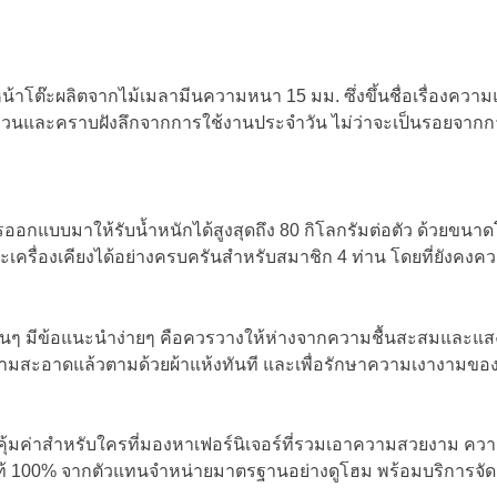
หน้าโต๊ะผลิตจากไม้เมลามีนความหนา 15 มม. ซึ่งขึ้นชื่อเรื่องควา
ีดข่วนและคราบฝังลึกจากการใช้งานประจำวัน ไม่ว่าจะเป็นรอยจาก
บการออกแบบมาให้รับน้ำหนักได้สูงสุดถึง 80 กิโลกรัมต่อตัว ด้วยขนาด
ะเครื่องเคียงได้อย่างครบครันสำหรับสมาชิก 4 ท่าน โดยที่ยังคงคว
ุณไปนานๆ มีข้อแนะนำง่ายๆ คือควรวางให้ห่างจากความชื้นสะสมและ
วามสะอาดแล้วตามด้วยผ้าแห้งทันที และเพื่อรักษาความเงางามของ
คุ้มค่าสำหรับใครที่มองหาเฟอร์นิเจอร์ที่รวมเอาความสวยงาม คว
แท้ 100% จากตัวแทนจำหน่ายมาตรฐานอย่างดูโฮม พร้อมบริการจัดส่