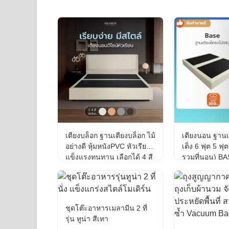
เตียงบล็อก ฐานเตียงบล็อก ไม้
เตียงนอน ฐานเ
อย่างดี หุ้มหนังPVC หัวเรียบ
เต็ง 6 ฟุต 5 ฟุต
แข็งแรงทนทาน เลือกได้ 4 สี
รวมที่นอน) B
Frame รับประกั
ชุดโต๊ะอาหารเมลามีน 2 ที่
รุ่น ทูน่า สีเทา