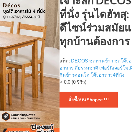
เจาะลึก DECOS 
ที่นั่ง รุ่นไดฮัท
ดีไซน์ร่วมสมั
ทุกบ้านต้องการ
แท็ก:
DECOS
ชุดทานข้าว
ชุดโต๊ะ
อาหาร
สีธรรมชาติ
เฟอร์นิเจอร์โมเด
กินข้าวคอนโด
โต๊ะอาหาร4ที่นั่ง
⭐ 0.0 (0 รีวิว)
สั่งซื้อบน Shopee !!!