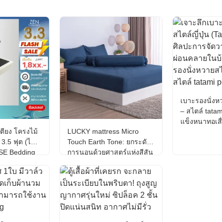
เบาะรองนั่งหว
– สไตล์ tatami
แข็งหนาทอเส
ตียง โครงไม้
LUCKY mattress Micro
พื้นห้องนั่งเล่น
 3.5 ฟุต (ไม่
Touch Earth Tone: ยกระดับ
ASE Bedding
การนอนด้วยศาสตร์แห่งสีสัน
น 2 ปี
ธรรมชาติและเทคโนโลยีผ้า
ใยละเอียด