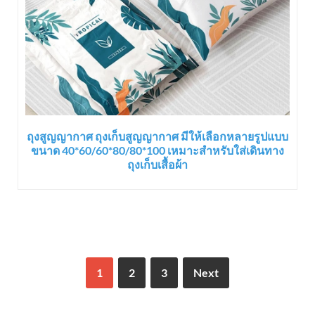
ถุงสูญญากาศ ถุงเก็บสูญญากาศ มีให้เลือกหลายรูปแบบ
ขนาด 40*60/60*80/80*100 เหมาะสำหรับใส่เดินทาง
ถุงเก็บเสื้อผ้า
1
2
3
Next