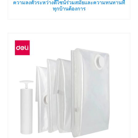
ความลงตัวระหว่างดีไซน์ร่วมสมัยและความทนทานที่
ทุกบ้านต้องการ