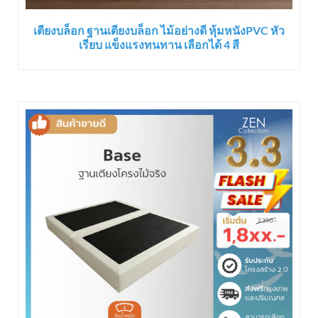
เตียงบล็อก ฐานเตียงบล็อก ไม้อย่างดี หุ้มหนังPVC หัว
เรียบ แข็งแรงทนทาน เลือกได้ 4 สี