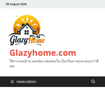
09 August 2026
Glazyhome.com
ให้การแต่งบ้าน แต่งห้อง แต่งคอนโด เป็นเรื่องง่ายและสนุกกว่าที่
เคย
MAIN MENU