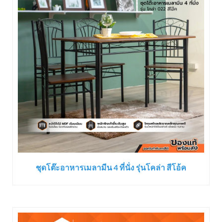
ชุดโต๊ะอาหารเมลามีน 4 ที่นั่ง รุ่นโคล่า สีโอ้ค