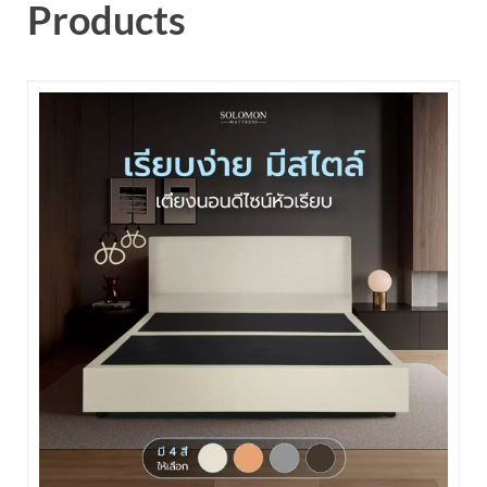
Products