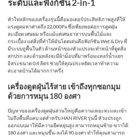
ระดับและฟังก์ชัน 2-in-1
หัวใจหลักของเครื่องรุ่นนี้คือมอเตอร์ประสิทธิภาพสูงที่ให้
แรงดูดมหาศาลถึง 22,000Pa ซึ่งเพียงพอต่อการดูดฝุ่น
ละเอียด เศษผม หรือแม้แต่เศษอาหารบนพื้นไม้และ
กระเบื้อง แต่สิ่งที่ทำให้มันโดดเด่นคือฟังก์ชัน Wet & Dry ที่
มีระบบถูพื้นในตัว ด้านหน้าของหัวแปรงจะทำหน้าที่ดูดสิ่ง
สกปรก และด้านหลังจะมีผ้าม็อบที่มาพร้อมแทงก์น้ำแยก
อิสระขนาด 0.4 ลิตร ช่วยให้คุณประหยัดเวลาทำความ
สะอาดบ้านได้มากกว่าครึ่ง
เครื่องดูดฝุ่นไร้สาย เข้าถึงทุกซอกมุม
ด้วยการหมุน 180 องศา
ปัญหาของเครื่องดูดฝุ่นส่วนใหญ่คือความเทอะทะและเข้า
ไม่ถึงพื้นที่แคบ แต่สำหรับ HAN RIVER รุ่นนี้ หัวแปรงถูก
ออกแบบมาให้มีความยืดหยุ่นสูง สามารถหมุนซ้าย-ขวาได้
180 องศา และหมุนขึ้น-ลงได้ 90 องศา ทำให้คุณสามารถ