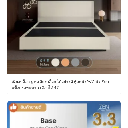
เตียงบล็อก ฐานเตียงบล็อก ไม้อย่างดี หุ้มหนังPVC หัวเรียบ
แข็งแรงทนทาน เลือกได้ 4 สี