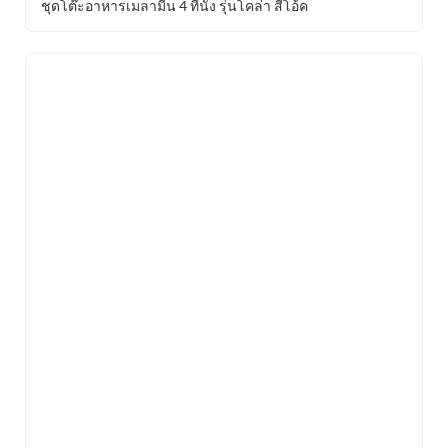
ชุดโต๊ะอาหารเมลามีน 4 ที่นั่ง รุ่นโคล่า สีโอ้ค