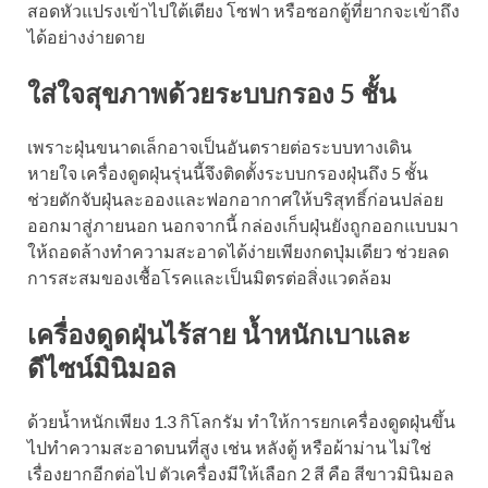
สอดหัวแปรงเข้าไปใต้เตียง โซฟา หรือซอกตู้ที่ยากจะเข้าถึง
ได้อย่างง่ายดาย
ใส่ใจสุขภาพด้วยระบบกรอง 5 ชั้น
เพราะฝุ่นขนาดเล็กอาจเป็นอันตรายต่อระบบทางเดิน
หายใจ เครื่องดูดฝุ่นรุ่นนี้จึงติดตั้งระบบกรองฝุ่นถึง 5 ชั้น
ช่วยดักจับฝุ่นละอองและฟอกอากาศให้บริสุทธิ์ก่อนปล่อย
ออกมาสู่ภายนอก นอกจากนี้ กล่องเก็บฝุ่นยังถูกออกแบบมา
ให้ถอดล้างทำความสะอาดได้ง่ายเพียงกดปุ่มเดียว ช่วยลด
การสะสมของเชื้อโรคและเป็นมิตรต่อสิ่งแวดล้อม
เครื่องดูดฝุ่นไร้สาย น้ำหนักเบาและ
ดีไซน์มินิมอล
ด้วยน้ำหนักเพียง 1.3 กิโลกรัม ทำให้การยกเครื่องดูดฝุ่นขึ้น
ไปทำความสะอาดบนที่สูง เช่น หลังตู้ หรือผ้าม่าน ไม่ใช่
เรื่องยากอีกต่อไป ตัวเครื่องมีให้เลือก 2 สี คือ สีขาวมินิมอล