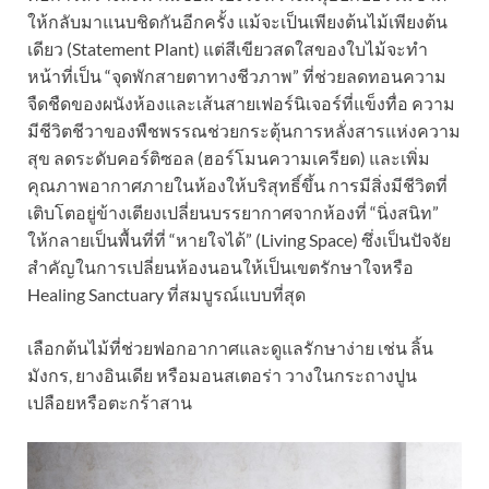
ให้กลับมาแนบชิดกันอีกครั้ง แม้จะเป็นเพียงต้นไม้เพียงต้น
เดียว (Statement Plant) แต่สีเขียวสดใสของใบไม้จะทำ
หน้าที่เป็น “จุดพักสายตาทางชีวภาพ” ที่ช่วยลดทอนความ
จืดชืดของผนังห้องและเส้นสายเฟอร์นิเจอร์ที่แข็งทื่อ ความ
มีชีวิตชีวาของพืชพรรณช่วยกระตุ้นการหลั่งสารแห่งความ
สุข ลดระดับคอร์ติซอล (ฮอร์โมนความเครียด) และเพิ่ม
คุณภาพอากาศภายในห้องให้บริสุทธิ์ขึ้น การมีสิ่งมีชีวิตที่
เติบโตอยู่ข้างเตียงเปลี่ยนบรรยากาศจากห้องที่ “นิ่งสนิท”
ให้กลายเป็นพื้นที่ที่ “หายใจได้” (Living Space) ซึ่งเป็นปัจจัย
สำคัญในการเปลี่ยนห้องนอนให้เป็นเขตรักษาใจหรือ
Healing Sanctuary ที่สมบูรณ์แบบที่สุด
เลือกต้นไม้ที่ช่วยฟอกอากาศและดูแลรักษาง่าย เช่น ลิ้น
มังกร, ยางอินเดีย หรือมอนสเตอร่า วางในกระถางปูน
เปลือยหรือตะกร้าสาน