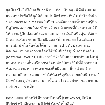
ยุคนี้เราไม่ได้ใช้แค่สีขาวล้วน แต่จะเน้นกลุ่มสีที่เลียนแบบ
ธรรมชาติเพื่อให้ดูมีมิติและไม่จืดชืดจนเกินไป หัวใจสำคัญ
ของ Warm Minimalism ในปี 2026 คือการละทิ้งความรู้สึก
ที่ดู “แข็งและเย็น” ของสีขาวล้วน แล้วแทนที่ด้วยพาเลทสีที่
ให้ความรู้สึกปลอดภัยและผ่อนคลาย เช่น สีครีมอุ่น (Warm
Cream), สีเบจทราย (Sand), และสีน้ำตาลอ่อนโทนดินเผา
การเพิ่มมิติในห้องไม่ได้มาจากการประดับประดาด้วย
สิ่งของ แต่มาจากการเลือกใช้ “พื้นผิววัสดุ” ที่แตกต่างกัน
(Material Layering) เช่น การใช้ผ้าลินินธรรมชาติบนเตียงคู่
กับพรมทอขนสั้น หรือการเลือกเฟอร์นิเจอร์ไม้ที่มีลวดลาย
ชัดเจน ความหลากหลายของพื้นผิวเหล่านี้จะช่วยสร้าง
ความลุ่มลึกทางสายตา ทำให้ห้องที่ดูเรียบง่ายกลับมีความ ”
Cozy” และดูมีชีวิตชีวามากขึ้นโดยไม่ต้องพึ่งพาของตกแต่ง
ที่เกินความจำเป็น
Base Color: เลือกใช้สีขาวควันบุหรี่ (Off-white), สีครีม
(Beige) หรือสีเทาอ่อน (Light Grey) เป็นสีหลัก