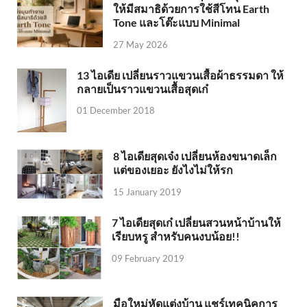
ให้มีสมาธิด้วยการใช้สีโทน Earth
Tone และโต๊ะแบบ Minimal
27 May 2026
13 ไอเดีย เปลี่ยนราวแขวนเสื้อผ้าธรรมดา ให้
กลายเป็นราวแขวนเสื้อสุดเก๋
01 December 2018
8 ไอเดียสุดเจ๋ง เปลี่ยนห้องขนาดเล็ก
แต่ของเยอะ ยังไงไม่ให้รก
15 January 2019
7 ไอเดียสุดเก๋ เปลี่ยนสวนหน้าบ้านให้
เรียบหรู สำหรับคนงบน้อย!!
09 February 2019
มือใหม่หัดแต่งบ้าน แชร์เทคนิคการ