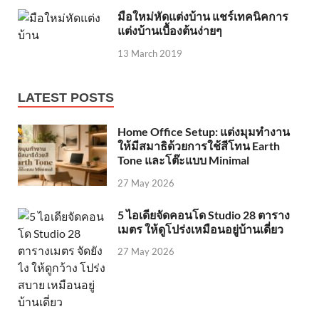
มือใหม่หัดแต่งบ้าน แชร์เทคนิคการ
แต่งบ้านเบื้องต้นง่ายๆ
13 March 2019
LATEST POSTS
Home Office Setup: แต่งมุมทำงาน
ให้มีสมาธิด้วยการใช้สีโทน Earth
Tone และโต๊ะแบบ Minimal
27 May 2026
5 ไอเดียจัดคอนโด Studio 28 ตาราง
เมตร ให้ดูโปร่งเหมือนอยู่บ้านเดี่ยว
27 May 2026