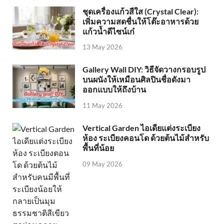
ชุดเครื่องแก้วสีใส (Crystal Clear):
เพิ่มความสดชื่นให้โต๊ะอาหารด้วย
แก้วน้ำดีไซน์เก๋
13 May 2026
Gallery Wall DIY: วิธีจัดวางกรอบรูป
บนผนังให้เหมือนศิลปินชื่อดังมา
ออกแบบให้ถึงบ้าน
11 May 2026
Vertical Garden ไอเดียแต่งระเบียง
ห้อง ระเบียงคอนโด ด้วยต้นไม้สำหรับ
พื้นที่น้อย
09 May 2026