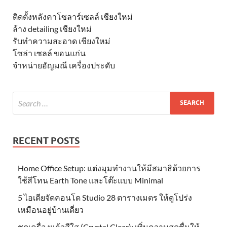
ติดตั้งหลังคาโซลาร์เซลล์ เชียงใหม่
ล้าง detailing เชียงใหม่
รับทำความสะอาด เชียงใหม่
โซล่า เซลล์ ขอนแก่น
จำหน่ายอัญมณี เครื่องประดับ
RECENT POSTS
Home Office Setup: แต่งมุมทำงานให้มีสมาธิด้วยการ
ใช้สีโทน Earth Tone และโต๊ะแบบ Minimal
5 ไอเดียจัดคอนโด Studio 28 ตารางเมตร ให้ดูโปร่ง
เหมือนอยู่บ้านเดี่ยว
ชุดเครื่องแก้วสีใส (Crystal Clear): เพิ่มความสดชื่นให้