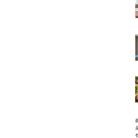
ต
ล
ร