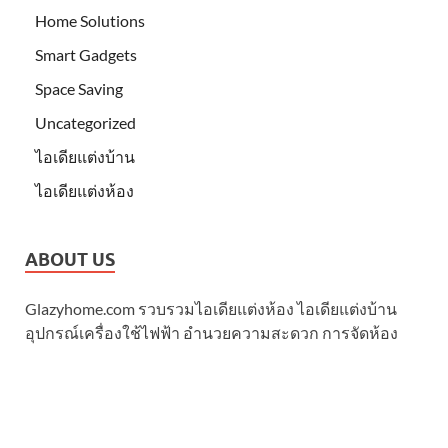
Home Solutions
Smart Gadgets
Space Saving
Uncategorized
ไอเดียแต่งบ้าน
ไอเดียแต่งห้อง
ABOUT US
Glazyhome.com รวบรวมไอเดียแต่งห้อง ไอเดียแต่งบ้าน
อุปกรณ์เครื่องใช้ไฟฟ้า อำนวยความสะดวก การจัดห้อง