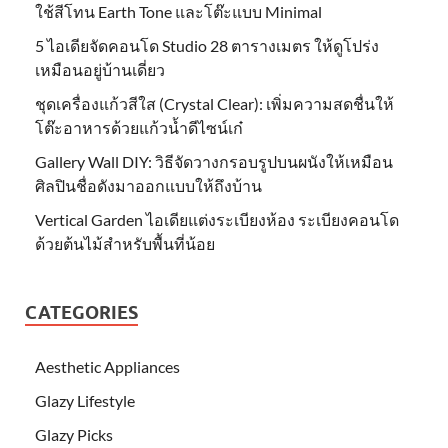
ใช้สีโทน Earth Tone และโต๊ะแบบ Minimal
5 ไอเดียจัดคอนโด Studio 28 ตารางเมตร ให้ดูโปร่ง
เหมือนอยู่บ้านเดี่ยว
ชุดเครื่องแก้วสีใส (Crystal Clear): เพิ่มความสดชื่นให้
โต๊ะอาหารด้วยแก้วน้ำดีไซน์เก๋
Gallery Wall DIY: วิธีจัดวางกรอบรูปบนผนังให้เหมือน
ศิลปินชื่อดังมาออกแบบให้ถึงบ้าน
Vertical Garden ไอเดียแต่งระเบียงห้อง ระเบียงคอนโด
ด้วยต้นไม้สำหรับพื้นที่น้อย
CATEGORIES
Aesthetic Appliances
Glazy Lifestyle
Glazy Picks