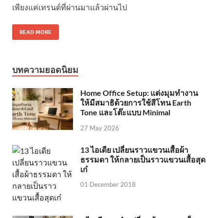
เพียงแค่เทรนด์ที่ผ่านมาแล้วผ่านไป
READ MORE
บทความยอดนิยม
Home Office Setup: แต่งมุมทำงาน
ให้มีสมาธิด้วยการใช้สีโทน Earth
Tone และโต๊ะแบบ Minimal
27 May 2026
13 ไอเดีย เปลี่ยนราวแขวนเสื้อผ้า
ธรรมดา ให้กลายเป็นราวแขวนเสื้อสุด
เก๋
01 December 2018