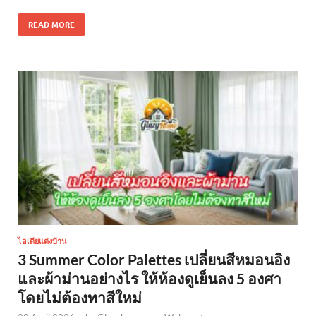
READ MORE
ไอเดียแต่งบ้าน
3 Summer Color Palettes เปลี่ยนสีหมอนอิง
และผ้าม่านอย่างไร ให้ห้องดูเย็นลง 5 องศา
โดยไม่ต้องทาสีใหม่