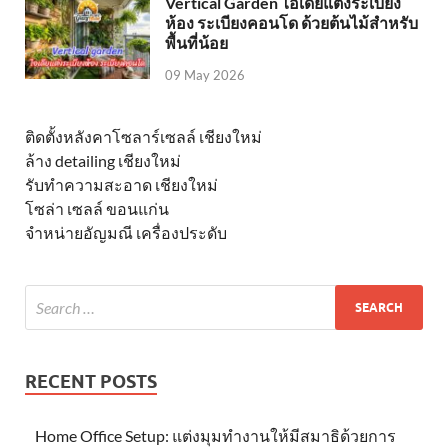
Vertical Garden ไอเดียแต่งระเบียง
ห้อง ระเบียงคอนโด ด้วยต้นไม้สำหรับ
พื้นที่น้อย
09 May 2026
ติดตั้งหลังคาโซลาร์เซลล์ เชียงใหม่
ล้าง detailing เชียงใหม่
รับทำความสะอาด เชียงใหม่
โซล่า เซลล์ ขอนแก่น
จำหน่ายอัญมณี เครื่องประดับ
RECENT POSTS
Home Office Setup: แต่งมุมทำงานให้มีสมาธิด้วยการ