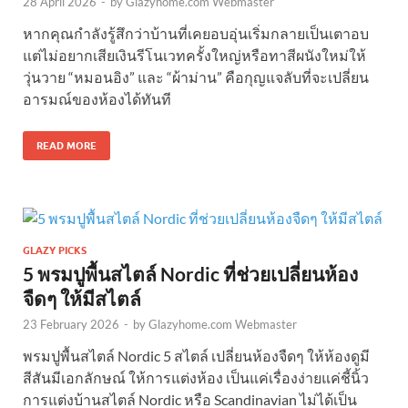
28 April 2026
-
by
Glazyhome.com Webmaster
หากคุณกำลังรู้สึกว่าบ้านที่เคยอบอุ่นเริ่มกลายเป็นเตาอบ
แต่ไม่อยากเสียเงินรีโนเวทครั้งใหญ่หรือทาสีผนังใหม่ให้
วุ่นวาย “หมอนอิง” และ “ผ้าม่าน” คือกุญแจลับที่จะเปลี่ยน
อารมณ์ของห้องได้ทันที
READ MORE
GLAZY PICKS
5 พรมปูพื้นสไตล์ Nordic ที่ช่วยเปลี่ยนห้อง
จืดๆ ให้มีสไตล์
23 February 2026
-
by
Glazyhome.com Webmaster
พรมปูพื้นสไตล์ Nordic 5 สไตล์ เปลี่ยนห้องจืดๆ ให้ห้องดูมี
สีสันมีเอกลักษณ์ ให้การแต่งห้อง เป็นแค่เรื่องง่ายแค่ชี้นิ้ว
การแต่งบ้านสไตล์ Nordic หรือ Scandinavian ไม่ได้เป็น