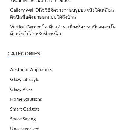
Gallery Wall DIY: วิธีจัดวางกรอบรูปบนผนังให้เหมือน
ศิลปินชื่อดังมาออกแบบให้ถึงบ้าน
Vertical Garden ไอเดียแต่งระเบียงห้อง ระเบียงคอนโด
ด้วยต้นไม้สำหรับพื้นที่น้อย
CATEGORIES
Aesthetic Appliances
Glazy Lifestyle
Glazy Picks
Home Solutions
Smart Gadgets
Space Saving
Uncategorized