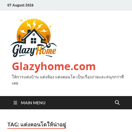
07 August 2026
Glazyhome.com
ให้การแต่งบ้าน แต่งห้อง แต่งคอนโด เป็นเรื่องง่ายและสนุกกว่าที่
เคย
MAIN MENU
TAG:
แต่งคอนโดให้น่าอยู่