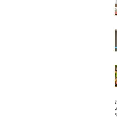
ต
ล
ร