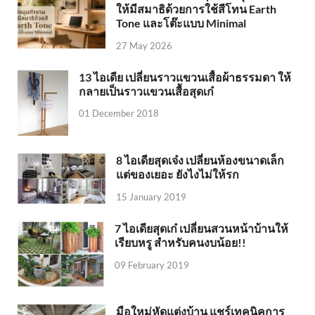
ให้มีสมาธิด้วยการใช้สีโทน Earth
Tone และโต๊ะแบบ Minimal
27 May 2026
13 ไอเดีย เปลี่ยนราวแขวนเสื้อผ้าธรรมดา ให้
กลายเป็นราวแขวนเสื้อสุดเก๋
01 December 2018
8 ไอเดียสุดเจ๋ง เปลี่ยนห้องขนาดเล็ก
แต่ของเยอะ ยังไงไม่ให้รก
15 January 2019
7 ไอเดียสุดเก๋ เปลี่ยนสวนหน้าบ้านให้
เรียบหรู สำหรับคนงบน้อย!!
09 February 2019
มือใหม่หัดแต่งบ้าน แชร์เทคนิคการ