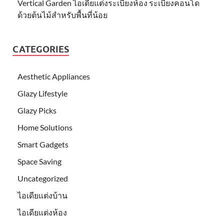
Vertical Garden ไอเดียแต่งระเบียงห้อง ระเบียงคอนโด
ด้วยต้นไม้สำหรับพื้นที่น้อย
CATEGORIES
Aesthetic Appliances
Glazy Lifestyle
Glazy Picks
Home Solutions
Smart Gadgets
Space Saving
Uncategorized
ไอเดียแต่งบ้าน
ไอเดียแต่งห้อง