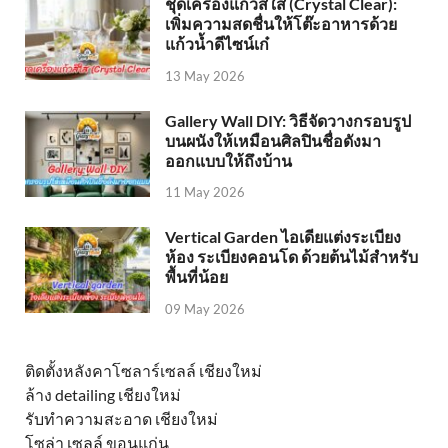
ชุดเครื่องแก้วสีใส (Crystal Clear):
เพิ่มความสดชื่นให้โต๊ะอาหารด้วย
แก้วน้ำดีไซน์เก๋
13 May 2026
Gallery Wall DIY: วิธีจัดวางกรอบรูป
บนผนังให้เหมือนศิลปินชื่อดังมา
ออกแบบให้ถึงบ้าน
11 May 2026
Vertical Garden ไอเดียแต่งระเบียง
ห้อง ระเบียงคอนโด ด้วยต้นไม้สำหรับ
พื้นที่น้อย
09 May 2026
ติดตั้งหลังคาโซลาร์เซลล์ เชียงใหม่
ล้าง detailing เชียงใหม่
รับทำความสะอาด เชียงใหม่
โซล่า เซลล์ ขอนแก่น