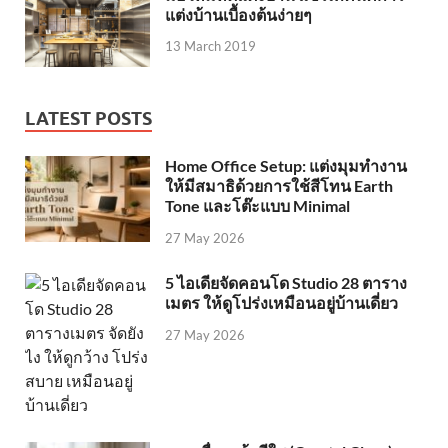
แต่งบ้านเบื้องต้นง่ายๆ
13 March 2019
LATEST POSTS
Home Office Setup: แต่งมุมทำงาน
ให้มีสมาธิด้วยการใช้สีโทน Earth
Tone และโต๊ะแบบ Minimal
27 May 2026
5 ไอเดียจัดคอนโด Studio 28 ตาราง
เมตร ให้ดูโปร่งเหมือนอยู่บ้านเดี่ยว
27 May 2026