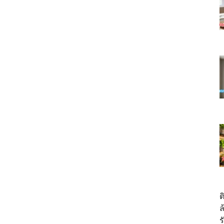
ต
ล
ร