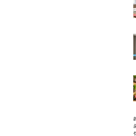
ต
ล
ร