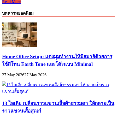
Read More
จัด
สวน
บทความยอดนิยม
ระเบียง
ท้า
แดด!
รวม
ต้นไม้
ทน
ร้อน
Home Office Setup: แต่งมุมทำงานให้มีสมาธิด้วยการ
ที่
ใช้สีโทน Earth Tone และโต๊ะแบบ Minimal
ช่วย
เพิ่ม
27 May 2026
27 May 2026
สี
เขียว
ให้
คอน
13 ไอเดีย เปลี่ยนราวแขวนเสื้อผ้าธรรมดา ให้กลายเป็น
โด
ราวแขวนเสื้อสุดเก๋
แบบ