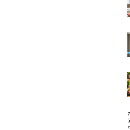
ต
ล
ร