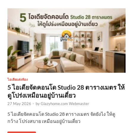
ไอเดียแต่งห้อง
5 ไอเดียจัดคอนโด Studio 28 ตารางเมตร ให้
ดูโปร่งเหมือนอยู่บ้านเดี่ยว
27 May 2026
-
by
Glazyhome.com Webmaster
5 ไอเดียจัดคอนโด Studio 28 ตารางเมตร จัดยังไง ให้ดู
กว้าง โปร่งสบาย เหมือนอยู่บ้านเดี่ยว