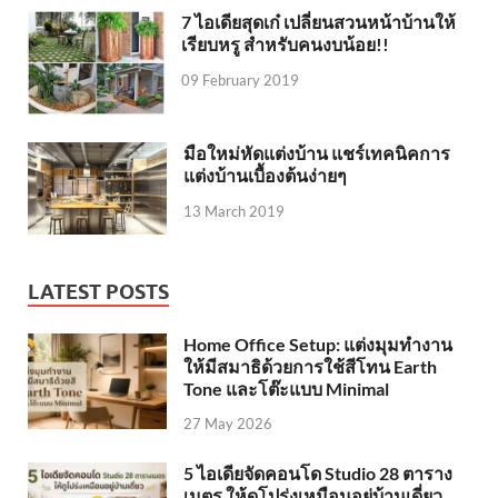
7 ไอเดียสุดเก๋ เปลี่ยนสวนหน้าบ้านให้
เรียบหรู สำหรับคนงบน้อย!!
09 February 2019
มือใหม่หัดแต่งบ้าน แชร์เทคนิคการ
แต่งบ้านเบื้องต้นง่ายๆ
13 March 2019
LATEST POSTS
Home Office Setup: แต่งมุมทำงาน
ให้มีสมาธิด้วยการใช้สีโทน Earth
Tone และโต๊ะแบบ Minimal
27 May 2026
5 ไอเดียจัดคอนโด Studio 28 ตาราง
เมตร ให้ดูโปร่งเหมือนอยู่บ้านเดี่ยว