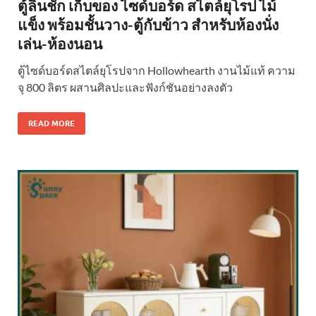
ตู้ลิ้นชัก เก็บของ ไซด์บอร์ด สไตล์ยุโรป ไม้
แข็ง พร้อมชั้นวาง-ตู้กับข้าว สำหรับห้องนั่ง
เล่น-ห้องนอน
ตู้ไซด์บอร์ดสไตล์ยุโรปจาก Hollowhearth งานไม้แท้ ความ
จุ 800 ลิตร ผสานศิลปะและฟังก์ชันอย่างลงตัว
READ MORE