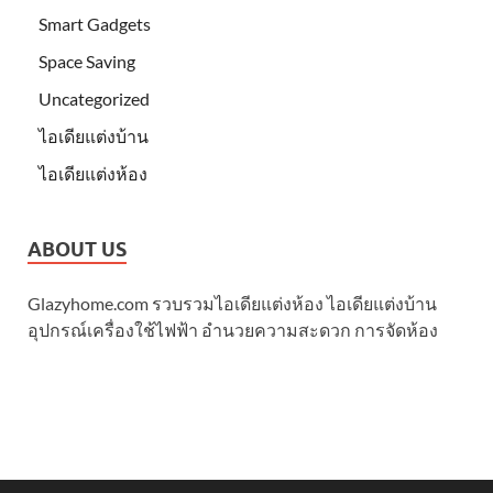
Smart Gadgets
Space Saving
Uncategorized
ไอเดียแต่งบ้าน
ไอเดียแต่งห้อง
ABOUT US
Glazyhome.com รวบรวมไอเดียแต่งห้อง ไอเดียแต่งบ้าน
อุปกรณ์เครื่องใช้ไฟฟ้า อำนวยความสะดวก การจัดห้อง