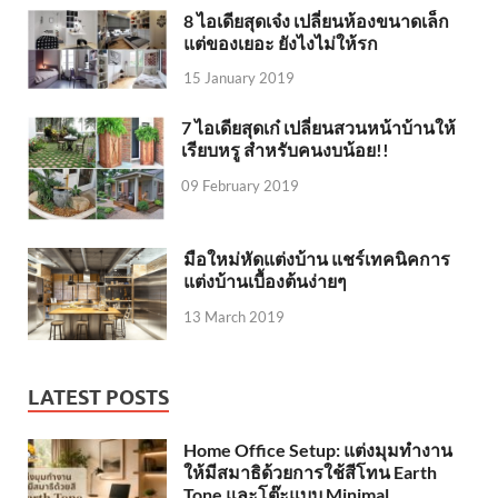
8 ไอเดียสุดเจ๋ง เปลี่ยนห้องขนาดเล็ก
แต่ของเยอะ ยังไงไม่ให้รก
15 January 2019
7 ไอเดียสุดเก๋ เปลี่ยนสวนหน้าบ้านให้
เรียบหรู สำหรับคนงบน้อย!!
09 February 2019
มือใหม่หัดแต่งบ้าน แชร์เทคนิคการ
แต่งบ้านเบื้องต้นง่ายๆ
13 March 2019
LATEST POSTS
Home Office Setup: แต่งมุมทำงาน
ให้มีสมาธิด้วยการใช้สีโทน Earth
Tone และโต๊ะแบบ Minimal