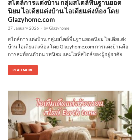
สไตล์การแต่งบ้าน กลุ่มสไตล์พื้นฐานยอด
นิยม ไอเดียแต่งบ้าน ไอเดียแต่งห้อง โดย
Glazyhome.com
27 January 2026
-
by
Glazyhome
สไตล์การแต่งบ้าน กลุ่มสไตล์พื้นฐานยอดนิยม ไอเดียแต่ง
บ้าน ไอเดียแต่งห้อง โดย Glazyhome.com การแต่งบ้านคือ
การสะท้อนตัวตน รสนิยม และไลฟ์สไตล์ของผู้อยู่อาศัย
READ MORE