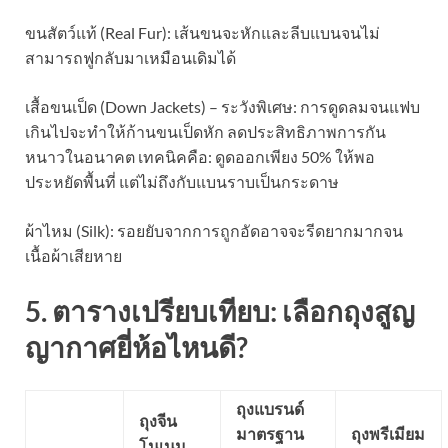
ขนสัตว์แท้ (Real Fur): เส้นขนจะหักและลีบแบนจนไม่
สามารถฟูกลับมาเหมือนเดิมได้
เสื้อขนเป็ด (Down Jackets) – ระวังพิเศษ: การดูดลมจนแฟบ
เกินไปจะทำให้ก้านขนเป็ดหัก ลดประสิทธิภาพการกัน
หนาวในอนาคต เทคนิคคือ: ดูดออกเพียง 50% ให้พอ
ประหยัดพื้นที่ แต่ไม่ถึงกับแบนราบเป็นกระดาษ
ผ้าไหม (Silk): รอยยับจากการถูกอัดอาจจะรีดยากมากจน
เนื้อผ้าเสียหาย
5. ตารางเปรียบเทียบ: เลือกถุงสูญ
ญากาศยี่ห้อไหนดี?
ถุงแบรนด์
ถุงจีน
มาตรฐาน
ถุงพรีเมียม
โนเนม