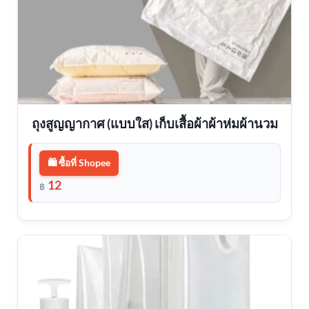
ถุงสูญญากาศ (แบบใส) เก็บเสื้อผ้าผ้าห่มผ้านวม
🛍️ ซื้อที่ Shopee
12
฿