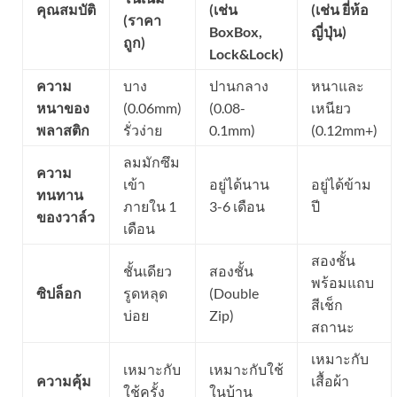
คุณสมบัติ
(เช่น
(เช่น ยี่ห้อ
(ราคา
BoxBox,
ญี่ปุ่น)
ถูก)
Lock&Lock)
ความ
บาง
ปานกลาง
หนาและ
หนาของ
(0.06mm)
(0.08-
เหนียว
พลาสติก
รั่วง่าย
0.1mm)
(0.12mm+)
ลมมักซึม
ความ
เข้า
อยู่ได้นาน
อยู่ได้ข้าม
ทนทาน
ภายใน 1
3-6 เดือน
ปี
ของวาล์ว
เดือน
สองชั้น
ชั้นเดียว
สองชั้น
พร้อมแถบ
ซิปล็อก
รูดหลุด
(Double
สีเช็ก
บ่อย
Zip)
สถานะ
เหมาะกับ
เหมาะกับ
เหมาะกับใช้
ความคุ้ม
เสื้อผ้า
ใช้ครั้ง
ในบ้าน