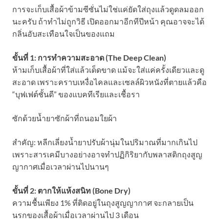
การจะเก็บเสื้อผ้าข้ามซีซั่นไม่ใช่แค่ยัดใส่ถุงแล้วดูดลมออก
นะครับ ถ้าทำไม่ถูกวิธี เปิดออกมาอีกทีปีหน้า คุณอาจจะได้
กลิ่นอับสะเทือนใจเป็นของแถม
ขั้นที่ 1: การทำความสะอาด (The Deep Clean)
ห้ามเก็บเสื้อผ้าที่ใส่แล้วเด็ดขาด แม้จะใส่แค่ครั้งเดียวและดู
สะอาด เพราะคราบเหงื่อไคลและเซลล์ผิวหนังที่ตายแล้วคือ
“บุฟเฟต์ชั้นดี” ของแบคทีเรียและเชื้อรา
ซักด้วยน้ำยาซักผ้าที่ถนอมใยผ้า
สำคัญ: หลีกเลี่ยงน้ำยาปรับผ้านุ่มในปริมาณที่มากเกินไป
เพราะสารเคมีบางอย่างอาจทำปฏิกิริยากับพลาสติกถุงสูญ
ญากาศเมื่อเวลาผ่านไปนานๆ
ขั้นที่ 2: ตากให้แห้งสนิท (Bone Dry)
ความชื้นเพียง 1% ที่ติดอยู่ในถุงสูญญากาศ จะกลายเป็น
นรกของเสื้อผ้าเมื่อเวลาผ่านไป 3 เดือน