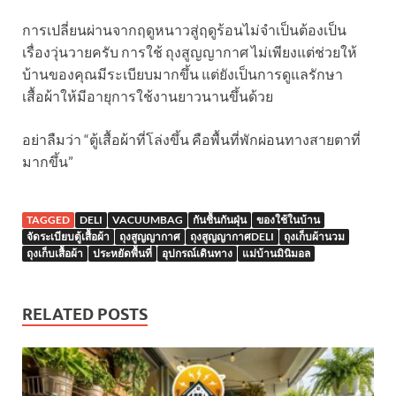
การเปลี่ยนผ่านจากฤดูหนาวสู่ฤดูร้อนไม่จำเป็นต้องเป็น
เรื่องวุ่นวายครับ การใช้ ถุงสูญญากาศ ไม่เพียงแต่ช่วยให้
บ้านของคุณมีระเบียบมากขึ้น แต่ยังเป็นการดูแลรักษา
เสื้อผ้าให้มีอายุการใช้งานยาวนานขึ้นด้วย
อย่าลืมว่า “ตู้เสื้อผ้าที่โล่งขึ้น คือพื้นที่พักผ่อนทางสายตาที่
มากขึ้น”
TAGGED
DELI
VACUUMBAG
กันชื้นกันฝุ่น
ของใช้ในบ้าน
จัดระเบียบตู้เสื้อผ้า
ถุงสูญญากาศ
ถุงสูญญากาศDELI
ถุงเก็บผ้านวม
ถุงเก็บเสื้อผ้า
ประหยัดพื้นที่
อุปกรณ์เดินทาง
แม่บ้านมินิมอล
RELATED POSTS